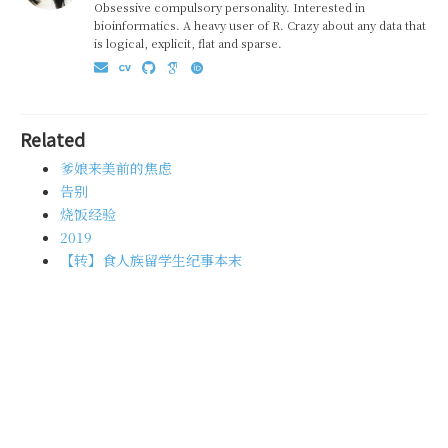
Obsessive compulsory personality. Interested in
bioinformatics. A heavy user of R. Crazy about any data that
is logical, explicit, flat and sparse.
Related
爹娘来美前的焦虑
告别
烧饭经验
2019
【转】食人族留学生纪事本末